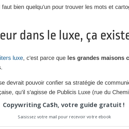
aut bien quelqu’un pour trouver les mots et cartogr
teur dans le luxe, ça exis
ters luxe
, c’est parce que
les grandes maisons c
s
.
e devrait pouvoir confier sa stratégie de communi
ise, qu’il s’agisse de Publicis Luxe (rue du Chem
arie entre winners
.
Copywriting Ca$h, votre guide gratuit !
ywriters dans le luxe sont souvent appelés qu’en re
Saisissez votre mail pour recevoir votre ebook
par les agences, quand elles sont sous l’eau, en 