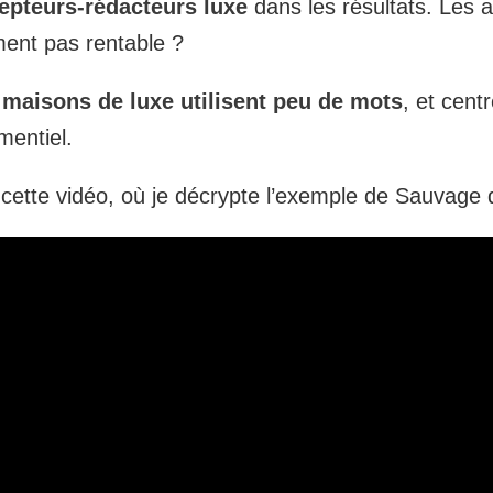
epteurs-rédacteurs luxe
dans les résultats. Les a
ement pas rentable ?
 maisons de luxe utilisent peu de mots
, et cent
mentiel.
s cette vidéo, où je décrypte l’exemple de Sauvage 