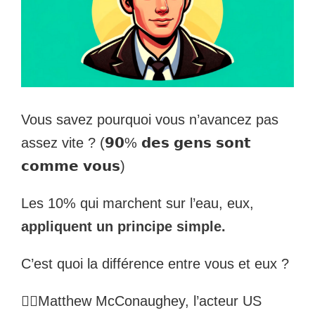
Vous savez pourquoi vous n’avancez pas
assez vite ? (𝟵𝟬% 𝗱𝗲𝘀 𝗴𝗲𝗻𝘀 𝘀𝗼𝗻𝘁
𝗰𝗼𝗺𝗺𝗲 𝘃𝗼𝘂𝘀)
Les 10% qui marchent sur l’eau, eux,
appliquent un principe simple.
C’est quoi la différence entre vous et eux ?
🏄‍♂️Matthew McConaughey, l’acteur US