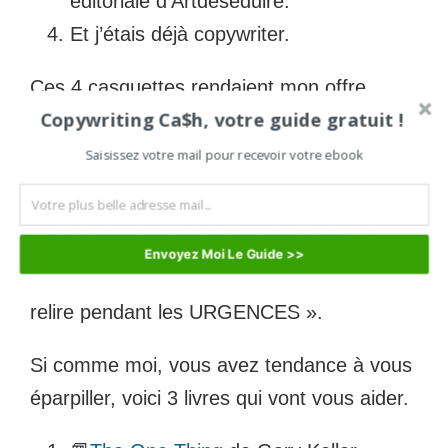
éditoriale d’Artdeseduire.
Et j’étais déjà copywriter.
Ces 4 casquettes rendaient mon offre
Copywriting Ca$h, votre guide gratuit !
illisible.
Saisissez votre mail pour recevoir votre ebook
Et ma performance en souffrait.
« Bon partout, excellent nulle part ».
Envoyez Moi Le Guide >>
Dans ma bibliothèque, j’ai une étagère « A
relire pendant les URGENCES ».
Si comme moi, vous avez tendance à vous
éparpiller, voici 3 livres qui vont vous aider.