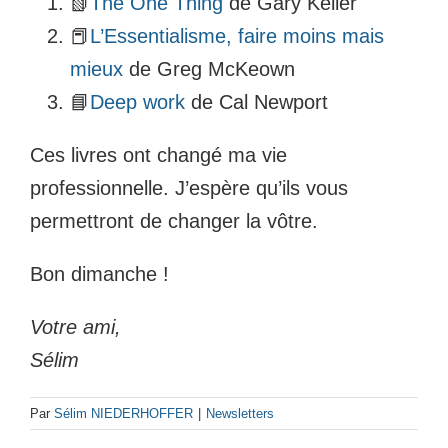
📗
The One Thing
de Gary Keller
📕
L’Essentialisme, faire moins mais
mieux
de Greg McKeown
📘
Deep work
de Cal Newport
Ces livres ont changé ma vie
professionnelle. J’espère qu’ils vous
permettront de changer la vôtre.
Bon dimanche !
Votre ami,
Sélim
Par
Sélim NIEDERHOFFER
|
Newsletters